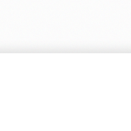
Επικοινωνία με το ΙΕΚ
Email:
grammateia@iek-
veroias.ima.sch.gr
Τηλέφωνο:
23310-71743
Fax:
23310-71715
Διεύθυνση:
Σταδίου 121
Βέροια 59100 (Σχολικό
συγκρότημα ΕΠΑ.Λ. Βέροιας)