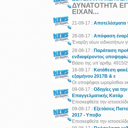
ΔΥΝΑΤΟΤΗΤΑ ΕΓ
ΕΙΧΑΝ...
21-09-17 :
Αποτελέσματα τ
28-08-17 :
Απόφαση έναρξη
Έναρξη νέων ειδικοτήτων γι
28-08-17 :
Παράταση προθ
ενδιαφέροντος υποψηφί
Βάσει της υπ΄αριθμ. 4915/2
16-08-17 :
Κατάθεση φακέ
εξαμήνου 2017Β & ε
Οι υποψήφιοι ωρομίσθιοι εκ
09-08-17 :
Οδηγίες για τη
Επαγγελματικής Κατάρ
Επισκεφθείτε την ιστοσελ
09-08-17 :
Εξετάσεις Πιστ
2017 - Υποβο
Επισκεφθείτε την ιστοσελ