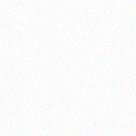
 ΟΣΟΥΣ ΔΕΝ
ων επιτυχόντων
.
κδήλωσης
 ΔΙΕΚ χειμερινού
ης Αρχικής
.Ε.Κ., 1ης Περιόδου