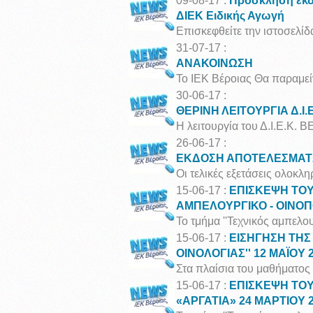
09-08-17 :
Πρόσκληση εκδ
ΔΙΕΚ Ειδικής Αγωγή
Επισκεφθείτε την ιστοσελί
31-07-17 :
ΑΝΑΚΟΙΝΩΣΗ
Το ΙΕΚ Βέροιας Θα παραμείν
30-06-17 :
ΘΕΡΙΝΗ ΛΕΙΤΟΥΡΓΙΑ Δ.Ι.
Η λειτουργία του Δ.Ι.Ε.Κ. Β
26-06-17 :
ΕΚΔΟΣΗ ΑΠΟΤΕΛΕΣΜΑΤΩ
Οι τελικές εξετάσεις ολοκλη
15-06-17 :
ΕΠΙΣΚΕΨΗ ΤΟΥ
ΑΜΠΕΛΟΥΡΓΙΚΟ - ΟΙΝΟΠ
Το τμήμα ''Τεχνικός αμπελου
15-06-17 :
ΕΙΣΗΓΗΣΗ ΤΗΣ
ΟΙΝΟΛΟΓΙΑΣ'' 12 ΜΑΪΟΥ 
Στα πλαίσια του μαθήματος '
15-06-17 :
ΕΠΙΣΚΕΨΗ ΤΟΥ
«ΑΡΓΑΤΙΑ» 24 ΜΑΡΤΙΟΥ 