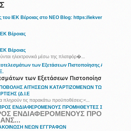
Σ
 του ΙΕΚ Βέροιας στο ΝΕΟ Blog: https://iekverias.blogspo
ΙΕΚ Βέροιας
ΙΕΚ Βέροιας
νται ηλεκτρονικά μέσω της πλατφόρ�...
οτελεσμάτων των Εξετάσεων Πιστοποίησης Αρχικής Επαγ
Ε.
σμάτων των Εξετάσεων Πιστοποίησης Αρχικ...
ΠΟΒΟΛΗΣ ΑΙΤΗΣΕΩΝ ΚΑΤΑΡΤΙΖΟΜΕΝΩΝ ΤΩΝ ΔΗΜΟΣΙΩΝ
ΙΣΗΣ (Δ.Ι.Ε
να πληρούν τις παρακάτω προϋποθέσεις:<...
ΠΡΟΣ ΕΝΔΙΑΦΕΡΟΜΕΝΟΥΣ ΠΡΟΜΗΘΕΥΤΕΣ ΣΩΜΑΤΩΝ Θ
ΡΟΣ ΕΝΔΙΑΦΕΡΟΜΕΝΟΥΣ ΠΡΟΜΗΘΕΥ
ΝΣ...
ΝΑΚΟΙΝΩΣΗ ΝΕΩΝ ΕΓΓΡΑΦΩΝ