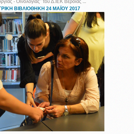
ργίας - Οινολογίας'' του Δ.ΙΕΚ Βέροιας ...
ΡΙΚΗ ΒΙΒΛΙΟΘΗΚΗ 24 ΜΑΪΟΥ 2017