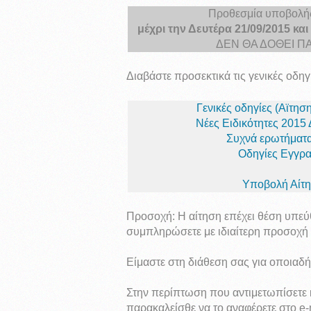
Προθεσμία υποβολή
μέχρι την Δευτέρα 21/09/2015 και
ΔΕΝ ΘΑ ΔΟΘΕΙ Π
Διαβάστε προσεκτικά τις γενικές οδη
Γενικές οδηγίες (Αϊτη
Νέες Ειδικότητες 2015
Συχνά ερωτήματ
Οδηγίες Εγγρ
Υποβολή Αίτ
Προσοχή: Η αίτηση επέχει θέση υπε
συμπληρώσετε με ιδιαίτερη προσοχή τ
Είμαστε στη διάθεση σας για οποιαδή
Στην περίπτωση που αντιμετωπίσετε κ
παρακαλείσθε να το αναφέρετε στο e