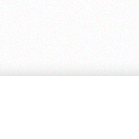
Επικοινωνία με το ΙΕΚ
Email:
grammateia@iek-
veroias.ima.sch.gr
Τηλέφωνο:
23310-71743
Fax:
23310-71715
Διεύθυνση:
Σταδίου 121
Βέροια 59100 (Σχολικό