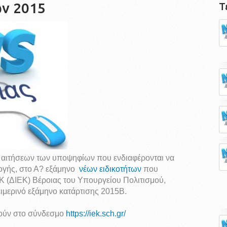
ών 2015
Τ
 αιτήσεων των υποψηφίων που ενδιαφέρονται να
λογής, στο Α? εξάμηνο
νέων ειδικοτήτων
που
ΕΚ (ΔΙΕΚ) Βέροιας του Υπουργείου Πολιτισμού,
ειμερινό εξάμηνο κατάρτισης 2015Β.
θούν στο σύνδεσμο
https://iek.sch.gr/