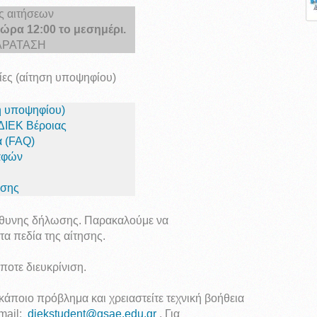
ς αιτήσεων
 ώρα 12:00 το μεσημέρι.
ΑΡΑΤΑΣΗ
γίες (αίτηση υποψηφίου)
ση υποψηφίου)
 ΔΙΕΚ Βέροιας
α (FAQ)
αφών
ησης
ύθυνης δήλωσης. Παρακαλούμε να
α πεδία της αίτησης.
ποτε διευκρίνιση.
άποιο πρόβλημα και χρειαστείτε τεχνική βοήθεια
-mail:
diekstudent@gsae.edu.gr
. Για