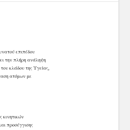
δυνατού επιπέδου
χει την πλήρη ανάληψη
 του κλάδου της Υγείας,
ταση ατόμων με
ς κινητικών
και προσέγγισης